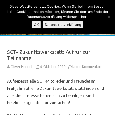
Ski-Club Taunus e.V.
Diese Website benutzt Cookies. Wenn Sie bei Ihrem Besuch
keine Cookies erhalten möchten, können Sie dem am Ende der
Datenschutzerklärung widersprechen.
OK
Datenschutzerklärung
Skip
to
content
SCT- Zukunftswerkstatt: Aufruf zur
Teilnahme
zu
Oliver Henrich
6. Oktober 2020
Keine Kommentare
SCT-
Zukunft
Aufruf
Aufgepasst alle SCT-Mitglieder und Freunde! Im
zur
Teilna
Frühjahr soll eine Zukunftswerkstatt stattfinden und
alle, die Interesse haben sich zu beteiligen, sind
herzlich eingeladen mitzumachen!