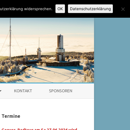
utzerklärung widersprechen.
OK
Datenschutzerklärung
KONTAKT
SPONSOREN
HAUPTVORSTAND
Termine
SEKTION BAD HOMBURG
KUMENTE
WASSERSKIABTEILUNG
Genuss-Radtour am Sa 27.06.2026 wird