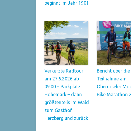
beginnt im Jahr 1901
Verkürzte Radtour
Bericht über die
am 27.6.2026 ab
Teilnahme am
09:00 – Parkplatz
Oberurseler Mo
Hohemark – dann
Bike Marathon 
größtenteils im Wald
zum Gasthof
Herzberg und zurück