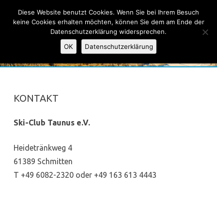
Ski-Club Taunus e.V.
Diese Website benutzt Cookies. Wenn Sie bei Ihrem Besuch
keine Cookies erhalten möchten, können Sie dem am Ende der
Datenschutzerklärung widersprechen.
OK
Datenschutzerklärung
Skip
to
content
KONTAKT
Ski-Club Taunus e.V.
Heidetränkweg 4
61389 Schmitten
T +49 6082-2320 oder +49 163 613 4443