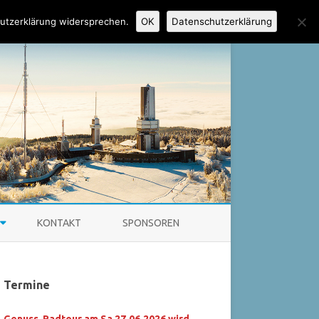
utzerklärung widersprechen.
OK
Datenschutzerklärung
KONTAKT
SPONSOREN
HAUPTVORSTAND
Termine
SEKTION BAD HOMBURG
UMENTE
WASSERSKIABTEILUNG
Genuss-Radtour am Sa 27.06.2026 wird