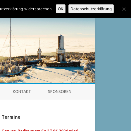
utzerklärung widersprechen.
OK
Datenschutzerklärung
KONTAKT
SPONSOREN
HAUPTVORSTAND
Termine
SEKTION BAD HOMBURG
UMENTE
WASSERSKIABTEILUNG
Genuss-Radtour am Sa 27.06.2026 wird