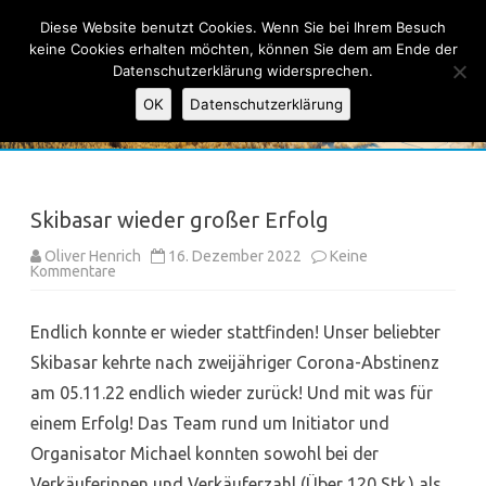
Ski-Club Taunus e.V.
Diese Website benutzt Cookies. Wenn Sie bei Ihrem Besuch
keine Cookies erhalten möchten, können Sie dem am Ende der
Datenschutzerklärung widersprechen.
OK
Datenschutzerklärung
Skip
to
content
Skibasar wieder großer Erfolg
Oliver Henrich
16. Dezember 2022
Keine
zu
Kommentare
Skibasar
wieder
großer
Endlich konnte er wieder stattfinden! Unser beliebter
Erfolg
Skibasar kehrte nach zweijähriger Corona-Abstinenz
am 05.11.22 endlich wieder zurück! Und mit was für
einem Erfolg! Das Team rund um Initiator und
Organisator Michael konnten sowohl bei der
Verkäuferinnen und Verkäuferzahl (Über 120 Stk.) als