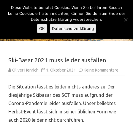
Ski-Club Taunus e.V.
Diese Website benutzt Cookies. Wenn Sie bei Ihrem Besuch
keine Cookies erhalten möchten, können Sie dem am Ende der
Datenschutzerklärung widersprechen.
OK
Datenschutzerklärung
Skip
to
content
Ski-Basar 2021 muss leider ausfallen
zu
Oliver Henrich
1. Oktober 2021
Keine Kommentare
Ski-
Basar
2021
Die Situation lässt es leider nichts anderes zu: Der
muss
leider
diesjährige Skibasar des SCT muss aufgrund der
ausfall
Corona-Pandemie leider ausfallen. Unser beliebtes
Herbst-Event lässt sich in seiner üblichen Form wie
auch 2020 leider nicht durchführen.