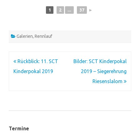
1
2
...
37
►
Galerien
,
Rennlauf
Beitragsnavigation
Rückblick: 11. SCT
Bilder: SCT Kinderpokal
Kinderpokal 2019
2019 – Siegerehrung
Riesenslalom
Termine