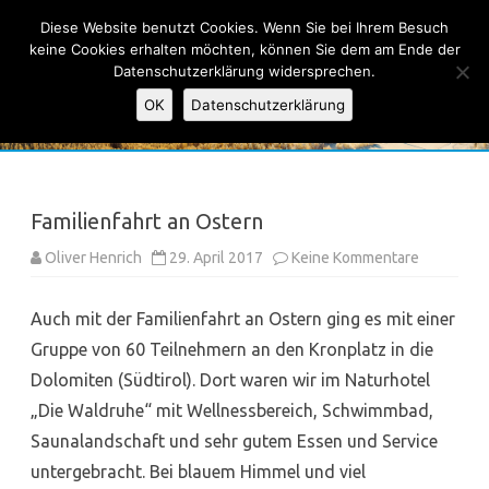
Ski-Club Taunus e.V.
Diese Website benutzt Cookies. Wenn Sie bei Ihrem Besuch
keine Cookies erhalten möchten, können Sie dem am Ende der
Datenschutzerklärung widersprechen.
OK
Datenschutzerklärung
Skip
to
content
Familienfahrt an Ostern
zu
Oliver Henrich
29. April 2017
Keine Kommentare
Familienfa
an
Ostern
Auch mit der Familienfahrt an Ostern ging es mit einer
Gruppe von 60 Teilnehmern an den Kronplatz in die
Dolomiten (Südtirol). Dort waren wir im Naturhotel
„Die Waldruhe“ mit Wellnessbereich, Schwimmbad,
Saunalandschaft und sehr gutem Essen und Service
untergebracht. Bei blauem Himmel und viel