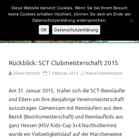
Ski-Club Taunus e.V.
Diese Website benutzt Cookies. Wenn Sie bei Ihrem Besuch
keine Cookies erhalten möchten, können Sie dem am Ende der
Datenschutzerklärung widersprechen.
OK
Datenschutzerklärung
Skip
to
content
Rückblick: SCT Clubmeisterschaft 2015
zu
Oliver Henrich
7. Februar 2015
Keine Kommentare
Rückblic
SCT
Clubmei
Am 31. Januar 2015, trafen sich die SCT-Rennläufer
2015
und Eltern um ihre diesjährige Vereinsmeisterschaft
auszutragen. Gemeinsam mit Rennläufern aus dem
Bezirk (Bezirksmeisterschaft) und Rennlaufkids aus
ganz Hessen (HSV Kids-Cup 3+4 Nachholtermin)
wurde ein Vielseitigkeitslauf auf der Märchenwiese