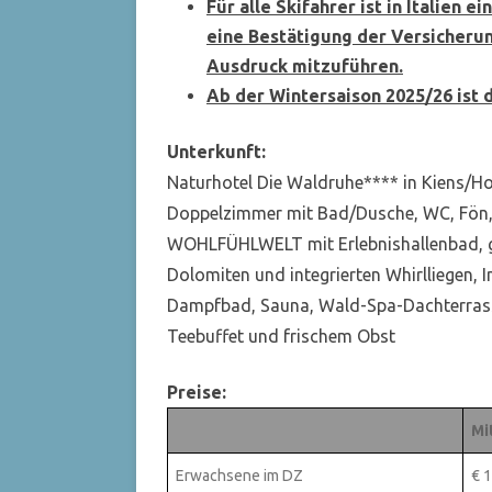
Für alle Skifahrer ist in Italien 
eine Bestätigung der Versicheru
Ausdruck mitzuführen.
Ab der Wintersaison 2025/26 ist d
Unterkunft:
Naturhotel Die Waldruhe**** in Kiens/H
Doppelzimmer mit Bad/Dusche, WC, Fön, 
WOHLFÜHLWELT mit Erlebnishallenbad, ga
Dolomiten und integrierten Whirlliegen, 
Dampfbad, Sauna, Wald-Spa-Dachterrasse
Teebuffet und frischem Obst
Preise:
Mi
Erwachsene im DZ
€ 