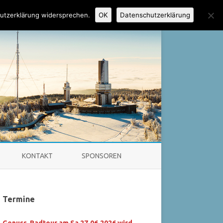
utzerklärung widersprechen.
OK
Datenschutzerklärung
KONTAKT
SPONSOREN
HAUPTVORSTAND
Termine
SEKTION BAD HOMBURG
UMENTE
WASSERSKIABTEILUNG
Genuss-Radtour am Sa 27.06.2026 wird