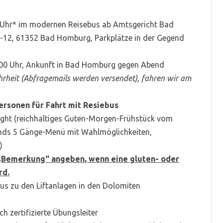
00 Uhr* im modernen Reisebus ab Amtsgericht Bad
-12, 61352 Bad Homburg, Parkplätze in der Gegend
8:00 Uhr, Ankunft in Bad Homburg gegen Abend
rheit (Abfragemails werden versendet), fahren wir am
ersonen für Fahrt mit Resiebus
ight (reichhaltiges Guten-Morgen-Frühstück vom
ends 5 Gänge-Menü mit Wahlmöglichkeiten,
)
 „Bemerkung“ angeben, wenn eine gluten- oder
rd.
s zu den Liftanlagen in den Dolomiten
h zertifizierte Übungsleiter